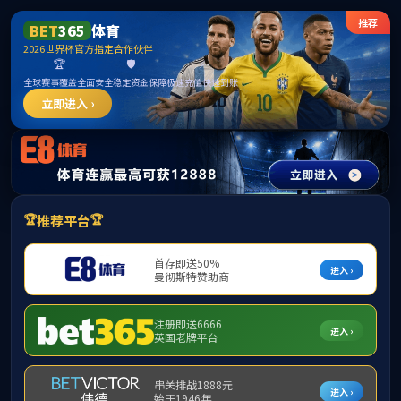
******
beat·365(中国)-官方网站
学院首页
本站首页
部门概况
beat365官网
中共beat365委员会发展党员实施
beat365官网