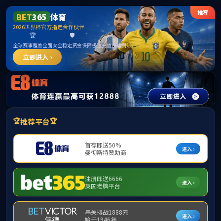
******
beat·365(中国)-官方网站
学院首页
本站首页
部门概况
党政新闻
党委书记张伟带队赴海口经济学院
党政新闻