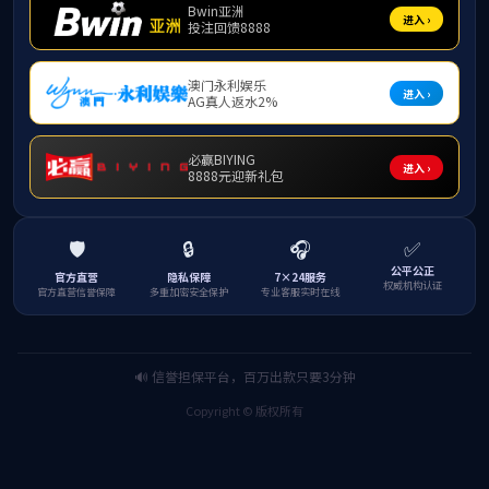
张伟就如何抓
工作做为基层党组
提高党员队伍素质
生中发展党员。三
治关、推荐推优关